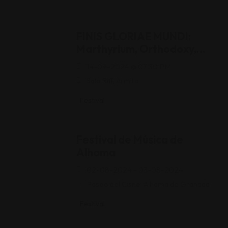
FINIS GLORIAE MUNDI:
Marthyrium, Orthodoxy,
Voidescent y Necroracle
14-09-2024 @ 07:30 PM
Sala Riff, Armilla
Festival
Festival de Música de
Alhama
02-08-2024 - 03-08-2024
Paseo del Cisne, Alhama de Granada
Festival