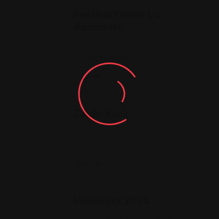
Festival Revivir La
Azucarera
22-07-2024
Coliseo de Atarfe
Festival
Zaidín Rock
05-09-2024 - 07-09-2024
-
Festival
MolviRock 2024
19-07-2024 - 20-07-2024