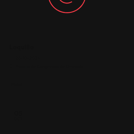
Loquillo
26-10-2024
Palacio de Congresos de Granada
Music
05
OCT