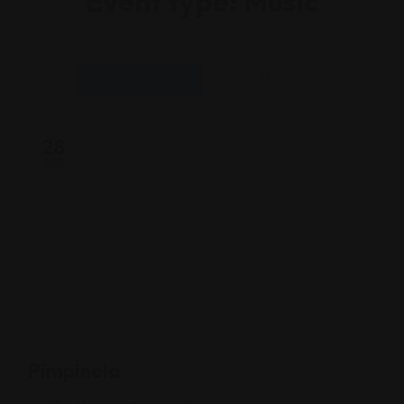
Event type:
Music
28
SEP
Pimpinela
28-09-2024 @ 10:00 PM