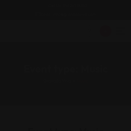
Call Us: 34626518362
Email : info@granadaviva.com
Event type:
Music
Granada Viva
>
Music