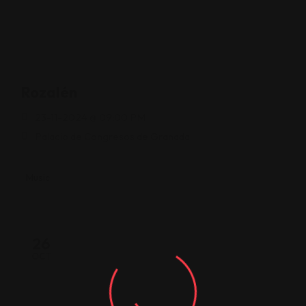
Rozalén
23-11-2024 @ 09:00 PM
Palacio de Congresos de Granada
Music
26
OCT