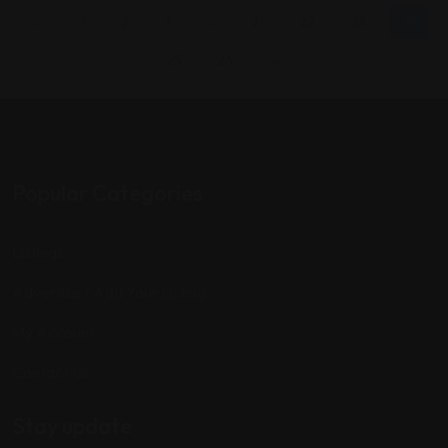
←
1
2
3
…
21
22
23
24
25
26
→
Popular Categories
Listings
Advertise / Add Your Listing
My Account
Contact Us
Stay update