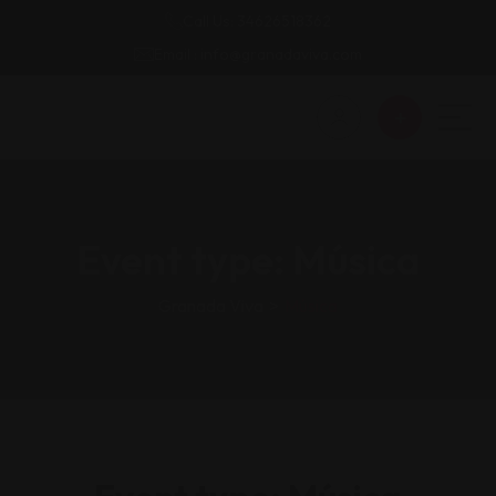
Call Us: 34626518362
Email : info@granadaviva.com
Event type:
Música
Granada Viva
>
Música