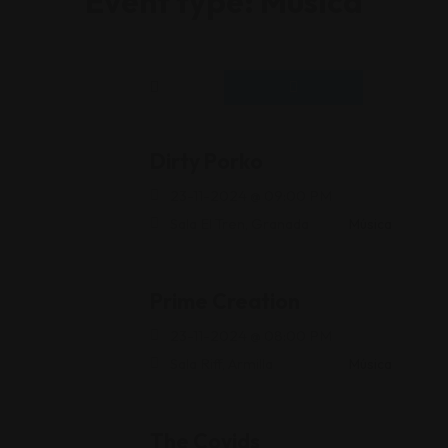
Event type:
Música
Dirty Porko
23-11-2024 @ 09:00 PM
Sala El Tren, Granada
Música
Prime Creation
23-11-2024 @ 08:00 PM
Sala Riff, Armilla
Música
The Covids