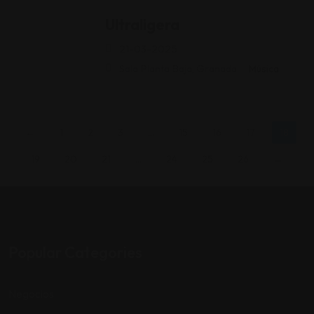
Ultraligera
21-03-2025
Sala Planta Baja, Granada
Música
←
1
2
3
…
15
16
17
18
19
20
21
…
24
25
26
→
Popular Categories
Negocios