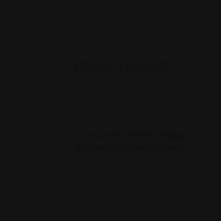
10-11-2024 @ 07:00 PM
Sala Planta Baja, Granada
Música
LÈPOKA + SALDUIE
31-10-2024
Sala Tren, Granada
Música
Concierto entre amigos:
Antonio Álvarez-Mario
Ojeda-Juan Trova
31-10-2024
Taberna JJ, Granada
Música