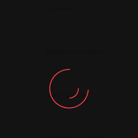
Ulcerate
31-10-2024 @ 08:00 PM
Sala Riff, Armilla
Música
España Circo Este
21-10-2024
Sala Planta Baja, Granada
Música
Los Sabineros
13-10-2024
RockRolla Club
Música