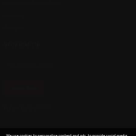
Anúnciate / Añade tu ficha
Mi cuenta
Contacto
Stay update
SUBSCRIBE
Follow Us On:
We use cookies to personalise content and ads, to provide social media