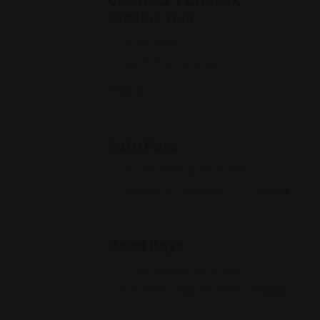
CRÁNEO Y LASSER
Diablos Tour
12-10-2024
Sala El Tren, Granada
Música
Rafa Pons
28-09-2024 @ 09:00 PM
Taberna JJ., Granada
Música
Dead Boys
11-02-2025 @ 08:00 PM
Sala Planta Baja, Granada
Música